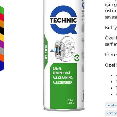
için 
üstün
sayes
Kirli 
Özel 
sarf 
Fren s
Özell
balata
kampa