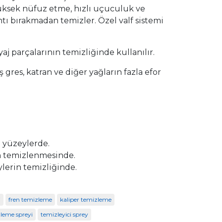
 Yüksek nüfuz etme, hızlı uçuculuk ve
ntı bırakmadan temizler. Özel valf sistemi
iyaj parçalarının temizliğinde kullanılır.
gres, katran ve diğer yağların fazla efor
p yüzeylerde.
ın temizlenmesinde.
lerin temizliğinde.
i
fren temizleme
kaliper temizleme
leme spreyi
temizleyici sprey