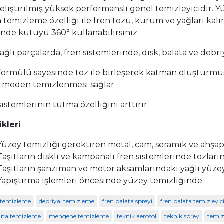
geliştirilmiş yüksek performanslı genel temizleyicidir.
 temizleme özelliği ile fren tozu, kurum ve yağları kalı
inde kutuyu 360° kullanabilirsiniz.
yağlı parçalarda, fren sistemlerinde, disk, balata ve debr
formülü sayesinde toz ile birleşerek katman oluşturmuş 
etmeden temizlenmesi sağlar.
istemlerinin tutma özelliğini arttırır.
ikleri
Yüzey temizliği gerektiren metal, cam, seramik ve ahşa
Taşıtların diskli ve kampanalı fren sistemlerinde tozlar
Taşıtların şanzıman ve motor aksamlarındaki yağlı yüzey
Yapıştırma işlemleri öncesinde yüzey temizliğinde.
 temizleme
debriyaj temizleme
fren balata spreyi
fren balata temizleyic
na temizleme
mengene temizleme
teknik aerosol
teknik sprey
temiz