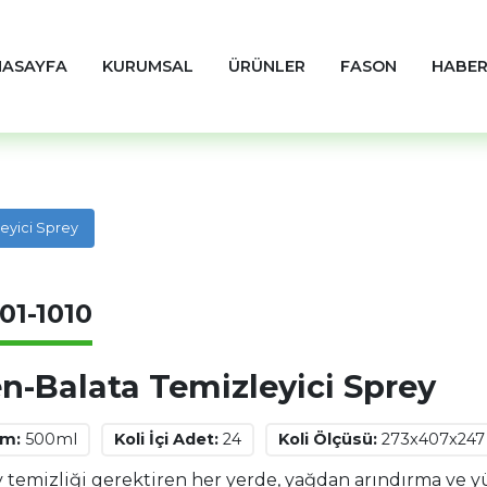
NASAYFA
KURUMSAL
ÜRÜNLER
FASON
HABER
eyici Sprey
01-1010
en-Balata Temizleyici Sprey
im:
500ml
Koli İçi Adet:
24
Koli Ölçüsü:
273x407x24
 temizliği gerektiren her yerde, yağdan arındırma ve y