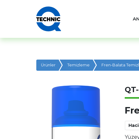
A
Ürünler
Temizleme
Fren-Balata Temizl
QT-
Fr
Hac
Yüzey