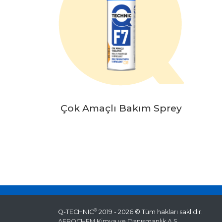
Çok Amaçlı Bakım Sprey
®
Q-TECHNIC
2019 - 2026 © Tüm hakları saklıdır.
AEROCHEM Kimya ve Danışmanlık A.Ş.