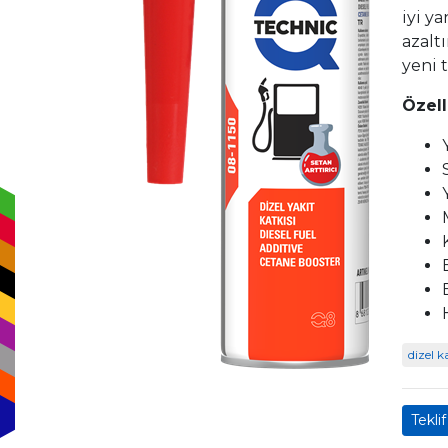
iyi y
azalt
yeni 
Özell
dizel k
Teklif