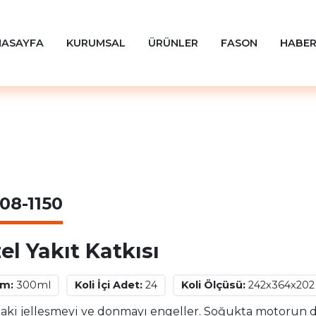
NASAYFA
KURUMSAL
ÜRÜNLER
FASON
HABER
08-1150
el Yakıt Katkısı
im:
300ml
Koli İçi Adet:
24
Koli Ölçüsü:
242x364x20
taki jelleşmeyi ve donmayı engeller. Soğukta motorun da