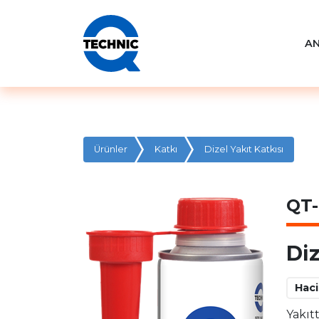
A
Ürünler
Katkı
Dizel Yakıt Katkısı
QT-
Diz
Hac
Yakıt