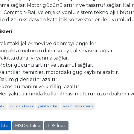
anma sağlar. Motor gücünü artırır ve tasarruf sağlar. Kal
ır. Common-Rail ve enjeksiyonlu sistem teknolojili büt
tip dizel oksidasyon katalitik konvektörler ile uyumludu
ikleri
Yakıttaki jelleşmeyi ve donmayı engeller.
Soğukta motorun daha kolay çalışmasını sağlar.
Yakıtta daha iyi yanma sağlar.
Motor gücünü artırır ve tasarruf sağlar.
Kalıntıları temizler, motordaki güç kaybını azaltır.
Bakım giderlerini azaltır.
Ekzos dumanını ve kirliliği azaltır.
Her yakıt alımında kullanılması motorunuzun bakımlı ve
atkı
duman kesici
yakıt katkısı
yakıt performans
 İste
MSDS Talep
TDS İndir