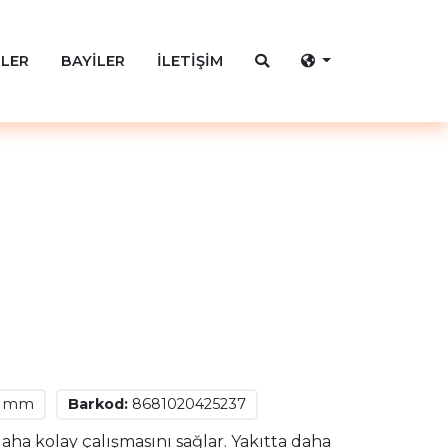
LER
BAYİLER
İLETİŞİM
2 mm
Barkod:
8681020425237
ha kolay çalışmasını sağlar. Yakıtta daha