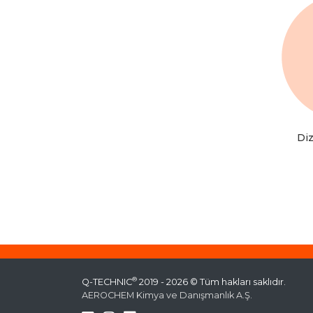
Diz
®
Q-TECHNIC
2019 - 2026 © Tüm hakları saklıdır.
AEROCHEM Kimya ve Danışmanlık A.Ş.