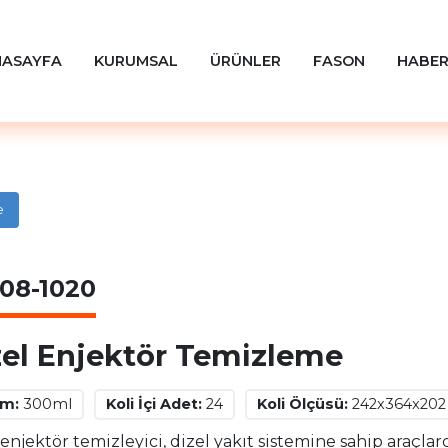
NASAYFA
KURUMSAL
ÜRÜNLER
FASON
HABER
e
08-1020
zel Enjektör Temizleme
im:
300ml
Koli İçi Adet:
24
Koli Ölçüsü:
242x364x20
 enjektör temizleyici, dizel yakıt sistemine sahip araçla