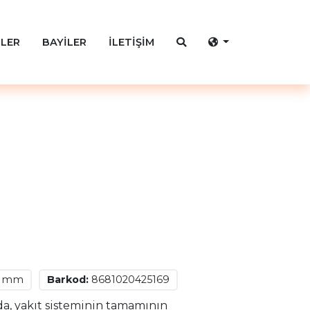
LER
BAYİLER
İLETİŞİM
2 mm
Barkod:
8681020425169
rda, yakıt sisteminin tamamının