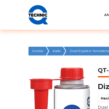
A
Ürünler
Katkı
Dizel Enjektör Temizlem
QT-
Di
Hac
Dizel