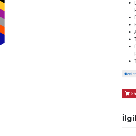
dizel 
Sa
İlg