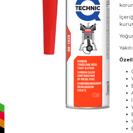
korun
İçeri
kurum
Yoğuş
Yakıtı
Özell