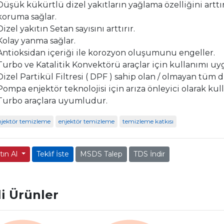
Düşük kükürtlü dizel yakıtların yağlama özelliğini artt
koruma sağlar.
Dizel yakıtın Setan sayısını arttırır.
Kolay yanma sağlar.
Antioksidan içeriği ile korozyon oluşumunu engeller.
Turbo ve Katalitik Konvektörü araçlar için kullanımı u
Dizel Partikül Filtresi ( DPF ) sahip olan / olmayan tüm
Pompa enjektör teknolojisi için arıza önleyici olarak kulla
Turbo araçlara uyumludur.
enjektör temizleme
enjektör temizleme
temizleme katkısı
tın Al
Teklif İste
MSDS Talep
TDS İndir
ili Ürünler