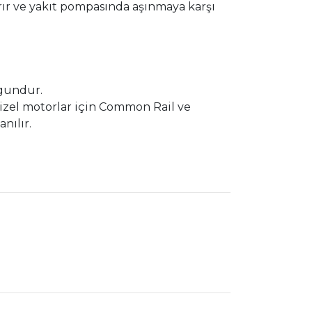
ırır ve yakıt pompasında aşınmaya karşı
ygundur.
 dizel motorlar için Common Rail ve
nılır.