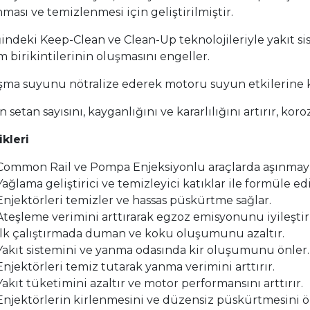
ması ve temizlenmesi için geliştirilmiştir.
ğindeki Keep-Clean ve Clean-Up teknolojileriyle yakıt sis
 birikintilerinin oluşmasını engeller.
ma suyunu nötralize ederek motoru suyun etkilerine k
n setan sayısını, kayganlığını ve kararlılığını artırır, kor
ikleri
Common Rail ve Pompa Enjeksiyonlu araçlarda aşınmayı 
Yağlama geliştirici ve temizleyici katıklar ile formüle edi
Enjektörleri temizler ve hassas püskürtme sağlar.
Ateşleme verimini arttırarak egzoz emisyonunu iyileştiri
İlk çalıştırmada duman ve koku oluşumunu azaltır.
Yakıt sistemini ve yanma odasında kir oluşumunu önler.
Enjektörleri temiz tutarak yanma verimini arttırır.
Yakıt tüketimini azaltır ve motor performansını arttırır.
Enjektörlerin kirlenmesini ve düzensiz püskürtmesini ö