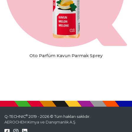
Oto Parfüm Kavun Parmak Sprey
®
Q-TECHNIC
2019 - 2026 © Tüm hakları saklıdır.
AEROCHEM Kimya ve Danışmanlık A.Ş.