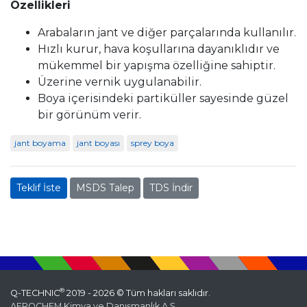
Özellikleri
Arabaların jant ve diğer parçalarında kullanılır.
Hızlı kurur, hava koşullarına dayanıklıdır ve
mükemmel bir yapışma özelliğine sahiptir.
Üzerine vernik uygulanabilir.
Boya içerisindeki partiküller sayesinde güzel
bir görünüm verir.
jant boyama
jant boyası
sprey boya
Teklif İste
MSDS Talep
TDS İndir
®
Q-TECHNIC
2019 - 2026 © Tüm hakları saklıdır.
AEROCHEM Kimya ve Danışmanlık A.Ş.