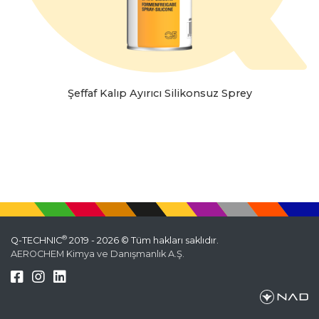
Şeffaf Kalıp Ayırıcı Silikonsuz Sprey
®
Q-TECHNIC
2019 - 2026 © Tüm hakları saklıdır.
AEROCHEM Kimya ve Danışmanlık A.Ş.