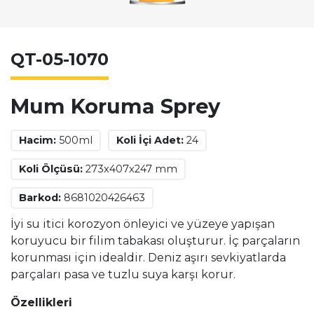
QT-05-1070
Mum Koruma Sprey
Hacim:
500ml
Koli İçi Adet:
24
Koli Ölçüsü:
273x407x247 mm
Barkod:
8681020426463
İyi su itici korozyon önleyici ve yüzeye yapışan
koruyucu bir filim tabakası oluşturur. İç parçaların
korunması için idealdir. Deniz aşırı sevkiyatlarda
parçaları pasa ve tuzlu suya karşı korur.
Özellikleri