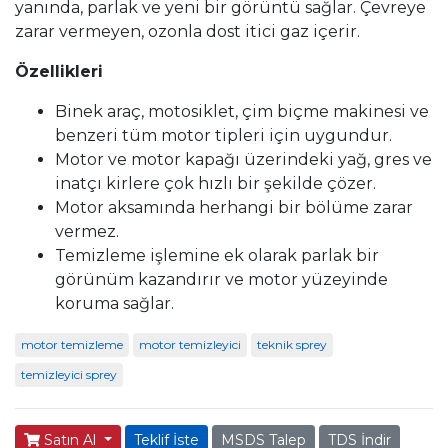
yanında, parlak ve yeni bir görüntü sağlar. Çevreye
zarar vermeyen, ozonla dost itici gaz içerir.
Özellikleri
Binek araç, motosiklet, çim biçme makinesi ve
benzeri tüm motor tipleri için uygundur.
Motor ve motor kapağı üzerindeki yağ, gres ve
inatçı kirlere çok hızlı bir şekilde çözer.
Motor aksamında herhangi bir bölüme zarar
vermez.
Temizleme işlemine ek olarak parlak bir
görünüm kazandırır ve motor yüzeyinde
koruma sağlar.
motor temizleme
motor temizleyici
teknik sprey
temizleyici sprey
Satın Al
Teklif İste
MSDS Talep
TDS İndir