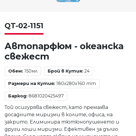
QT-02-1151
Автопарфюм - океанска
свежест
Обем:
150мл
Брой в Кутия:
24
Размери на Кутия:
180x280x160 mm
Баркод:
8681020425497
Той осигурява свежест, като премахва
досадните миризми в колите, офиса, на
закрито. Елиминира тютюнопушенето и
други лоши миризми. Ефективен за дълго