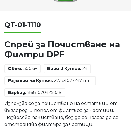
QT-01-1110
Спрей за Почистване на
Филтри DPF
Обем:
500мл
Брой в Кутия:
24
Размери на Кутия:
273x407x247 mm
Баркод:
8681020425039
Използва се за почистване на остатъци от
въглерод и пепел от филтъра за частици.
Позволява почистване, без да се налага да се
отстранява филтъра за частици.